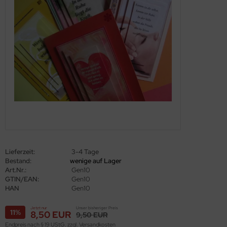
Lieferzeit:
3-4 Tage
Bestand:
wenige auf Lager
Art.Nr.:
Gen10
GTIN/EAN:
Gen10
HAN
Gen10
Jetzt nur
Unser bisheriger Preis
11%
8,50 EUR
9,50 EUR
Endpreis nach § 19 UStG. zzgl.
Versandkosten